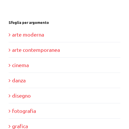
€39,00.
€35,00.
Sfoglia per argomento
arte moderna
arte contemporanea
cinema
danza
disegno
fotografia
grafica