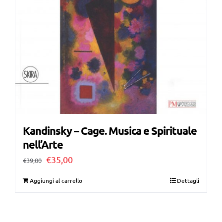
Kandinsky – Cage. Musica e Spirituale
nell’Arte
Il
Il
€
35,00
€
39,00
prezzo
prezzo
Aggiungi al carrello
Dettagli
originale
attuale
era:
è: