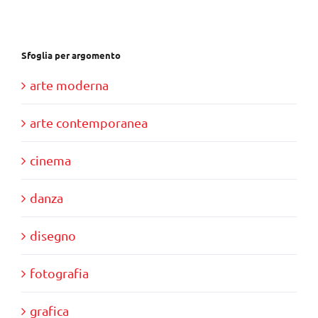
€39,00.
€35,00.
Sfoglia per argomento
arte moderna
arte contemporanea
cinema
danza
disegno
fotografia
grafica