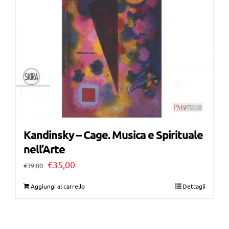
Kandinsky – Cage. Musica e Spirituale
nell’Arte
Il
Il
€
35,00
€
39,00
prezzo
prezzo
Aggiungi al carrello
Dettagli
originale
attuale
era:
è: