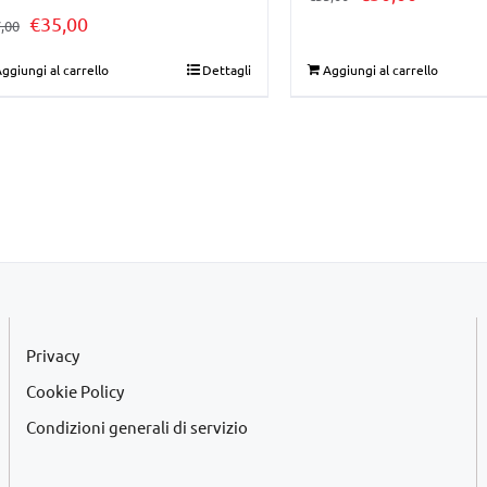
Il
Il
€
35,00
prezzo
prezzo
,00
prezzo
prezzo
originale
attuale
ggiungi al carrello
Dettagli
Aggiungi al carrello
originale
attuale
era:
è:
era:
è:
€35,00.
€30,00.
€37,00.
€35,00.
Privacy
Cookie Policy
Condizioni generali di servizio