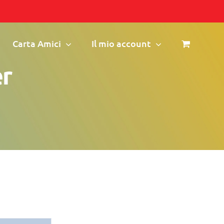
Carta Amici
Il mio account
er