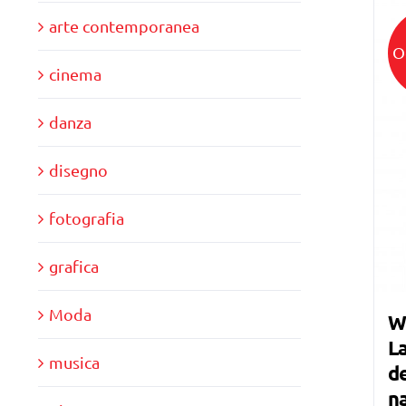
arte contemporanea
O
cinema
danza
disegno
fotografia
grafica
Moda
W
La
musica
de
n