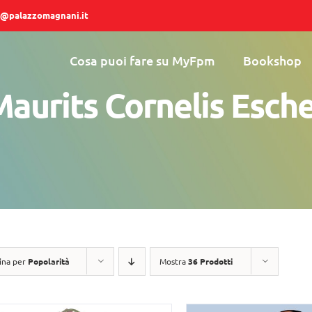
@palazzomagnani.it
Cosa puoi fare su MyFpm
Bookshop
aurits Cornelis Esch
ina per
Popolarità
Mostra
36 Prodotti