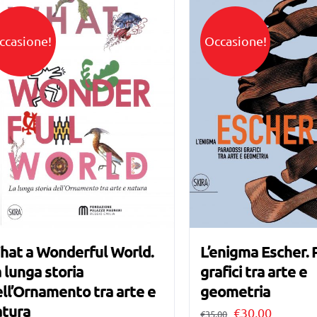
ccasione!
Occasione!
hat a Wonderful World.
L’enigma Escher. 
 lunga storia
grafici tra arte e
ll’Ornamento tra arte e
geometria
atura
Il
Il
€
30,00
€
35,00