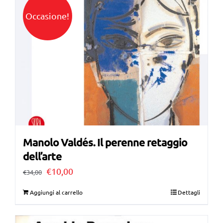
€40,00.
€30,00.
Occasione!
Manolo Valdés. Il perenne retaggio
dell’arte
Il
Il
€
10,00
€
34,00
prezzo
prezzo
Aggiungi al carrello
Dettagli
originale
attuale
era:
è: