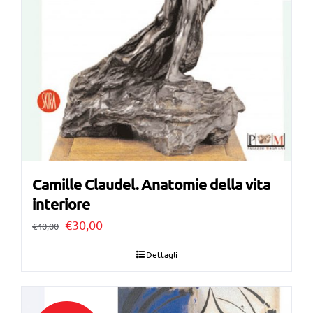
Camille Claudel. Anatomie della vita
interiore
Il
Il
€
30,00
€
40,00
prezzo
prezzo
Dettagli
originale
attuale
era:
è: