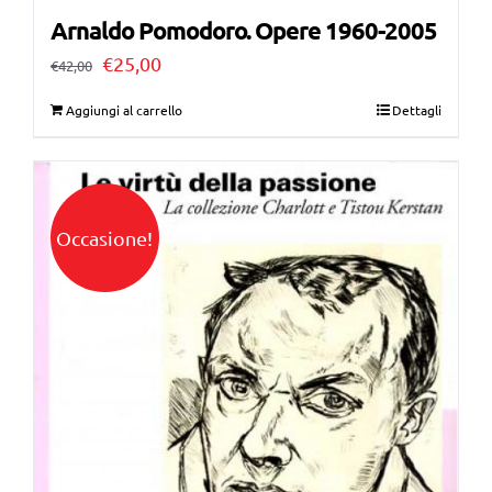
Arnaldo Pomodoro. Opere 1960-2005
Il
Il
€
25,00
€
42,00
prezzo
prezzo
Aggiungi al carrello
Dettagli
originale
attuale
era:
è:
€42,00.
€25,00.
Occasione!