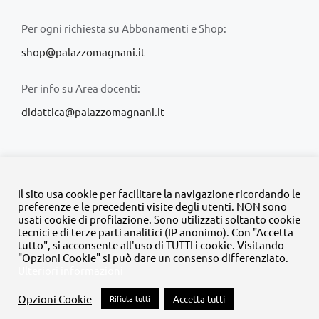
Per ogni richiesta su Abbonamenti e Shop:
shop@palazzomagnani.it
Per info su Area docenti:
didattica@palazzomagnani.it
Il sito usa cookie per facilitare la navigazione ricordando le
preferenze e le precedenti visite degli utenti. NON sono
usati cookie di profilazione. Sono utilizzati soltanto cookie
© Copyright 2020 -
2026 | Tutti i diritti riservati | MyFpm è un
tecnici e di terze parti analitici (IP anonimo). Con "Accetta
progetto della
Fondazione Palazzo Magnani
tutto", si acconsente all'uso di TUTTI i cookie. Visitando
"Opzioni Cookie" si può dare un consenso differenziato.
Ulteriori informazioni
Facebook
Instagram
Twitter
LinkedIn
YouTube
Opzioni Cookie
Rifiuta tutti
Accetta tutti