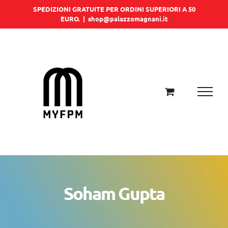
Salta
SPEDIZIONI GRATUITE PER ORDINI SUPERIORI A 50
EURO.
|
shop@palazzomagnani.it
al
contenuto
Soham Gupta