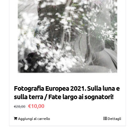
Fotografia Europea 2021. Sulla luna e
sulla terra / Fate largo ai sognatori!
Il
Il
€
10,00
€
28,00
prezzo
prezzo
Aggiungi al carrello
Dettagli
originale
attuale
era:
è: