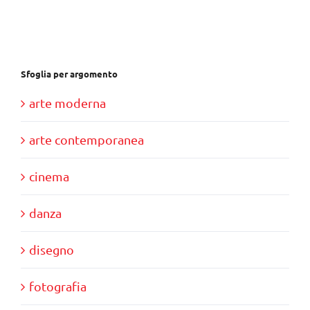
€28,00.
€10,00.
Sfoglia per argomento
arte moderna
arte contemporanea
cinema
danza
disegno
fotografia