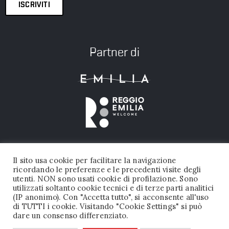
ISCRIVITI
Partner di
Il sito usa cookie per facilitare la navigazione
ricordando le preferenze e le precedenti visite degli
utenti. NON sono usati cookie di profilazione. Sono
utilizzati soltanto cookie tecnici e di terze parti analitici
(IP anonimo). Con "Accetta tutto", si acconsente all'uso
FONDAZIONE PALAZZO MAGNANI © 2026 TUTTI I DIRITTI RISERVATI |
di TUTTI i cookie. Visitando "Cookie Settings" si può
dare un consenso differenziato.
P.IVA 02456050356
PRIVACY POLICY
|
DICHIARAZIONE DI ACCESSIBILITA’