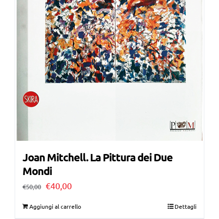
Joan Mitchell. La Pittura dei Due
Mondi
Il
Il
€
40,00
€
50,00
prezzo
prezzo
Aggiungi al carrello
Dettagli
originale
attuale