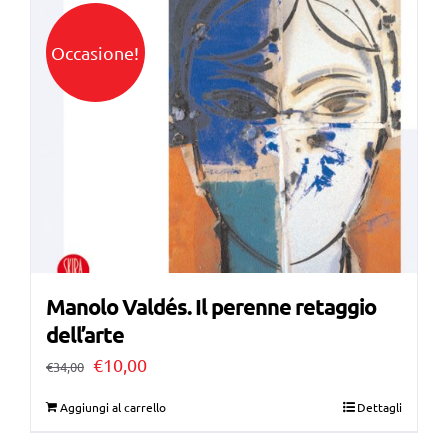
€60,00.
€50,00.
Occasione!
Manolo Valdés. Il perenne retaggio
dell’arte
Il
Il
€
10,00
€
34,00
prezzo
prezzo
Aggiungi al carrello
Dettagli
originale
attuale