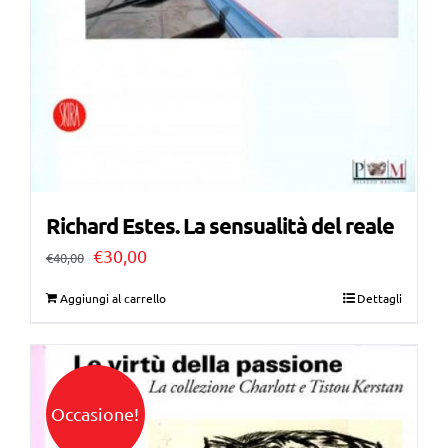
Richard Estes. La sensualità del reale
Il
Il
€
30,00
€
40,00
prezzo
prezzo
Aggiungi al carrello
Dettagli
originale
attuale
era:
è:
€40,00.
€30,00.
Occasione!