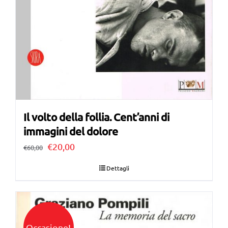
Il volto della follia. Cent’anni di
immagini del dolore
Il
Il
€
20,00
€
60,00
prezzo
prezzo
Dettagli
originale
attuale
era:
è:
€60,00.
€20,00.
Occasione!