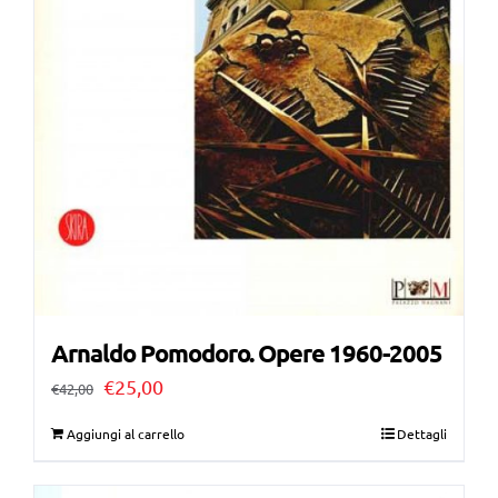
Arnaldo Pomodoro. Opere 1960-2005
Il
Il
€
25,00
€
42,00
prezzo
prezzo
Aggiungi al carrello
Dettagli
originale
attuale
era:
è: