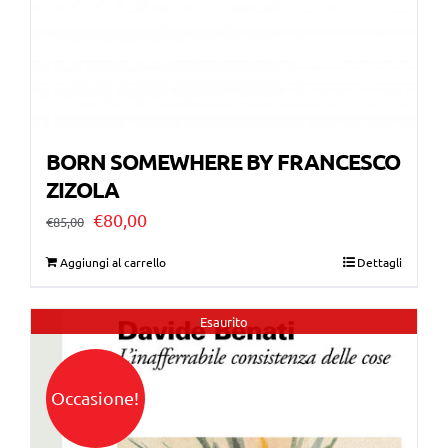
BORN SOMEWHERE BY FRANCESCO
ZIZOLA
Il
Il
€
80,00
€
85,00
prezzo
prezzo
Aggiungi al carrello
Dettagli
originale
attuale
era:
è:
Esaurito
€85,00.
€80,00.
Occasione!