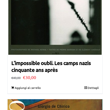
L’impossible oubli. Les camps nazis
cinquante ans après
Il
Il
€
30,00
€
40,00
prezzo
prezzo
Aggiungi al carrello
Dettagli
originale
attuale
era:
è:
€40,00.
€30,00.