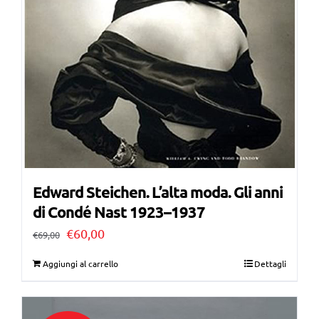
Edward Steichen. L’alta moda. Gli anni
di Condé Nast 1923–1937
Il
Il
€
60,00
€
69,00
prezzo
prezzo
Aggiungi al carrello
Dettagli
originale
attuale
era:
è: