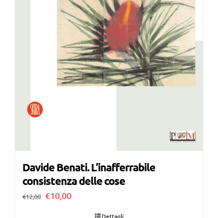
Davide Benati. L’inafferrabile
consistenza delle cose
Il
Il
€
10,00
€
12,00
prezzo
prezzo
Dettagli