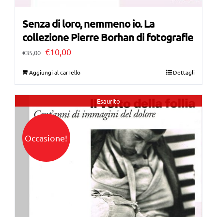
Senza di loro, nemmeno io. La
collezione Pierre Borhan di fotografie
Il
Il
€
10,00
€
35,00
prezzo
prezzo
Aggiungi al carrello
Dettagli
originale
attuale
era:
è:
Esaurito
€35,00.
€10,00.
Occasione!