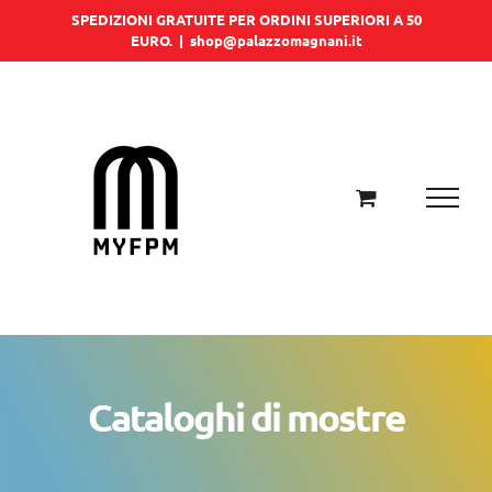
Salta
SPEDIZIONI GRATUITE PER ORDINI SUPERIORI A 50
EURO.
|
shop@palazzomagnani.it
al
contenuto
Cataloghi di mostre