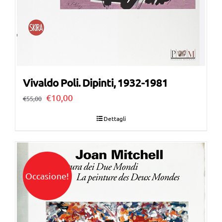
Vivaldo Poli. Dipinti, 1932-1981
Il
Il
€
10,00
€
55,00
prezzo
prezzo
Dettagli
originale
attuale
era:
è:
€55,00.
€10,00.
Occasione!