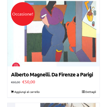
€42,00.
€25,00.
Occasione!
Alberto Magnelli. Da Firenze a Parigi
Il
Il
€
50,00
€
60,00
prezzo
prezzo
Aggiungi al carrello
Dettagli
originale
attuale
era:
è: