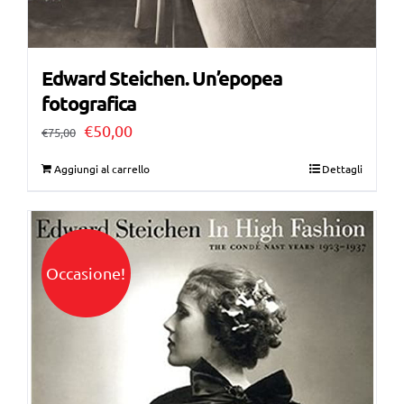
Edward Steichen. Un’epopea
fotografica
Il
Il
€
50,00
€
75,00
prezzo
prezzo
Aggiungi al carrello
Dettagli
originale
attuale
era:
è:
€75,00.
€50,00.
Occasione!