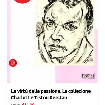
Le virtù della passione. La collezione
Charlott e Tistou Kerstan
Il
Il
€
11,00
€
40,00