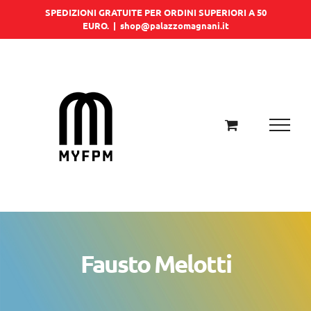
Salta
SPEDIZIONI GRATUITE PER ORDINI SUPERIORI A 50
EURO.
|
shop@palazzomagnani.it
al
contenuto
Fausto Melotti