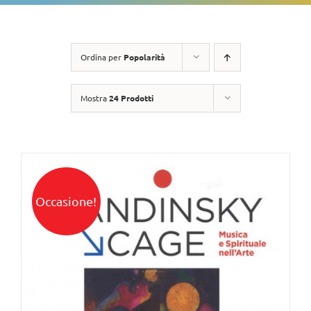
Ordina per
Popolarità
Mostra
24 Prodotti
Occasione!