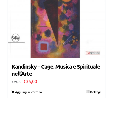
Kandinsky – Cage. Musica e Spirituale
nell’Arte
Il
Il
€
35,00
€
39,00
prezzo
prezzo
Aggiungi al carrello
Dettagli
originale
attuale
era:
è: