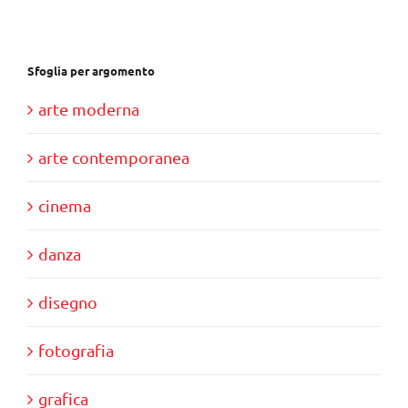
€39,00.
€35,00.
Sfoglia per argomento
arte moderna
arte contemporanea
cinema
danza
disegno
fotografia
grafica