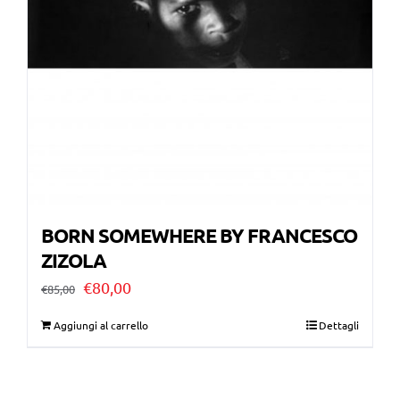
BORN SOMEWHERE BY FRANCESCO
ZIZOLA
Il
Il
€
80,00
€
85,00
prezzo
prezzo
Aggiungi al carrello
Dettagli
originale
attuale
era:
è: