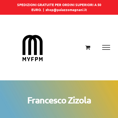
Salta
SPEDIZIONI GRATUITE PER ORDINI SUPERIORI A 50
EURO.
|
shop@palazzomagnani.it
al
contenuto
Francesco Zizola