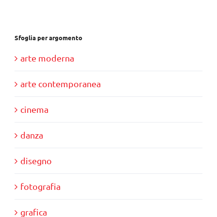
€85,00.
€80,00.
Sfoglia per argomento
arte moderna
arte contemporanea
cinema
danza
disegno
fotografia
grafica