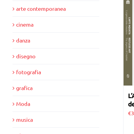
arte contemporanea
cinema
danza
disegno
fotografia
grafica
L’
de
Moda
€
3
musica