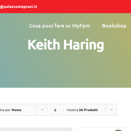
@palazzomagnani.it
Cosa puoi fare su MyFpm
Bookshop
Keith Haring
ina per
Nome
Mostra
36 Prodotti