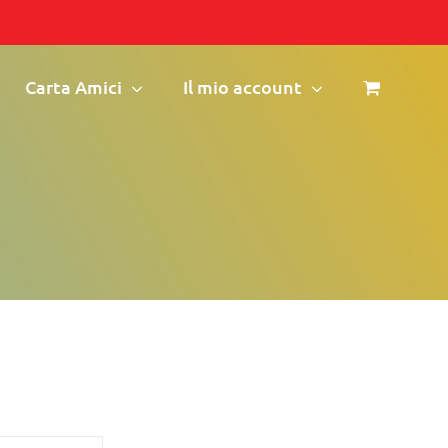
Carta Amici
Il mio account