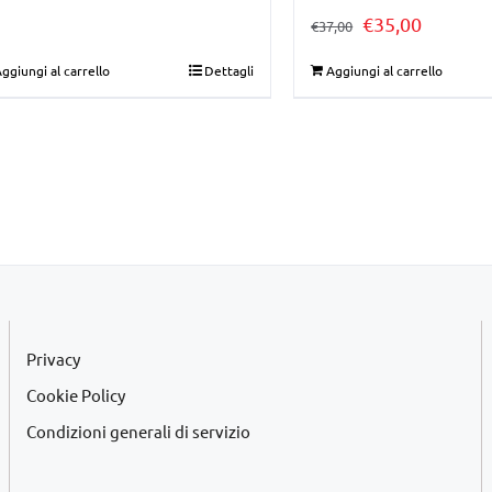
Il
Il
€
35,00
€
37,00
prezzo
prezzo
ggiungi al carrello
Dettagli
Aggiungi al carrello
originale
attuale
era:
è:
€37,00.
€35,00.
Privacy
Cookie Policy
Condizioni generali di servizio