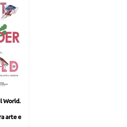
l World.
a arte e