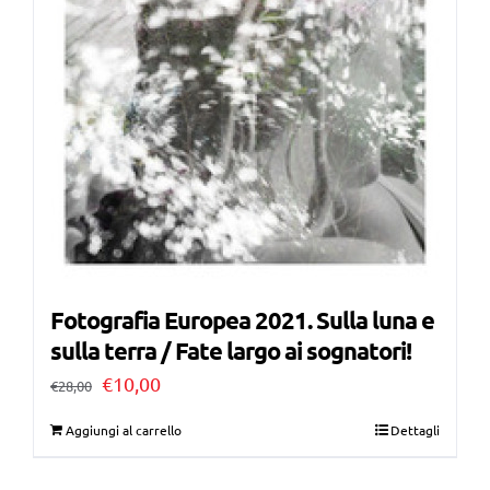
Fotografia Europea 2021. Sulla luna e
sulla terra / Fate largo ai sognatori!
Il
Il
€
10,00
€
28,00
prezzo
prezzo
Aggiungi al carrello
Dettagli
originale
attuale
era:
è: