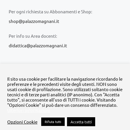
Per ogni richiesta su Abbonamenti e Shop:
shop@palazzomagnani.it
Per info su Area docenti:
didattica@palazzomagnani.it
Il sito usa cookie per facilitare la navigazione ricordando le
preferenze e le precedenti visite degli utenti. NON sono
usati cookie di profilazione. Sono utilizzati soltanto cookie
© Copyright 2020 -
2026 | Tutti i diritti riservati | MyFpm è un
tecnici e di terze parti analitici (IP anonimo). Con "Accetta
progetto della
Fondazione Palazzo Magnani
tutto", si acconsente all'uso di TUTTI i cookie. Visitando
"Opzioni Cookie" si può dare un consenso differenziato.
Ulteriori informazioni
Facebook
Instagram
Twitter
LinkedIn
YouTube
Opzioni Cookie
Rifiuta tutti
Accetta tutti