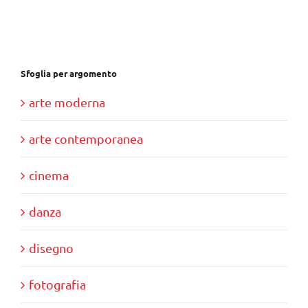
€28,00.
€10,00.
Sfoglia per argomento
arte moderna
arte contemporanea
cinema
danza
disegno
fotografia