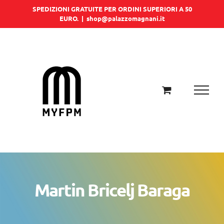
Salta
SPEDIZIONI GRATUITE PER ORDINI SUPERIORI A 50
EURO.
|
shop@palazzomagnani.it
al
contenuto
Martin Bricelj Baraga