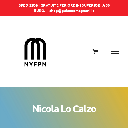
Salta
SPEDIZIONI GRATUITE PER ORDINI SUPERIORI A 50
EURO.
|
shop@palazzomagnani.it
al
contenuto
Nicola Lo Calzo