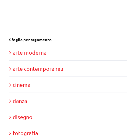
era:
è:
€30,00.
€10,00.
Sfoglia per argomento
arte moderna
arte contemporanea
cinema
danza
disegno
fotografia