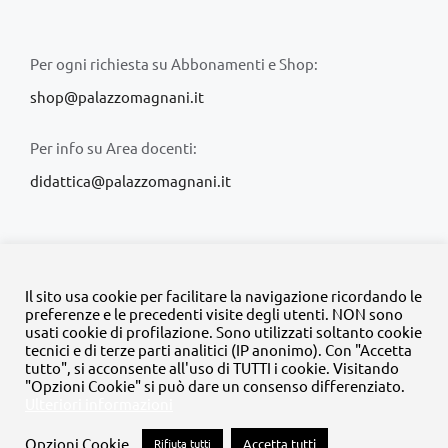
Per ogni richiesta su Abbonamenti e Shop:
shop@palazzomagnani.it
Per info su Area docenti:
didattica@palazzomagnani.it
Il sito usa cookie per facilitare la navigazione ricordando le
preferenze e le precedenti visite degli utenti. NON sono
usati cookie di profilazione. Sono utilizzati soltanto cookie
© Copyright 2020 -
2026 | Tutti i diritti riservati | MyFpm è un
tecnici e di terze parti analitici (IP anonimo). Con "Accetta
progetto della
Fondazione Palazzo Magnani
tutto", si acconsente all'uso di TUTTI i cookie. Visitando
"Opzioni Cookie" si può dare un consenso differenziato.
Ulteriori informazioni
Facebook
Instagram
Twitter
LinkedIn
YouTube
Opzioni Cookie
Rifiuta tutti
Accetta tutti