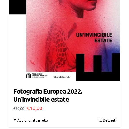
Fotografia Europea 2022.
Un’invincibile estate
Il
Il
€
10,00
€
30,00
prezzo
prezzo
Aggiungi al carrello
Dettagli
originale
attuale