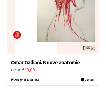
Omar Galliani. Nuove anatomie
Il
Il
€
19,00
€
27,00
prezzo
prezzo
Aggiungi al carrello
Dettagli
originale
attuale
era:
è:
€27,00.
€19,00.