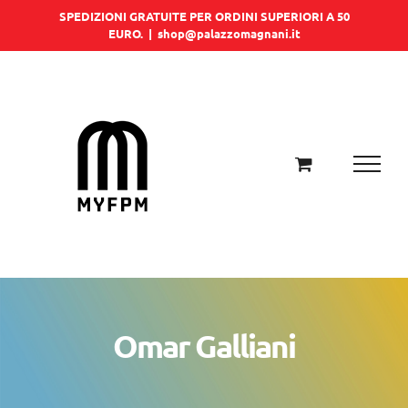
Salta
SPEDIZIONI GRATUITE PER ORDINI SUPERIORI A 50
EURO.
|
shop@palazzomagnani.it
al
contenuto
Omar Galliani