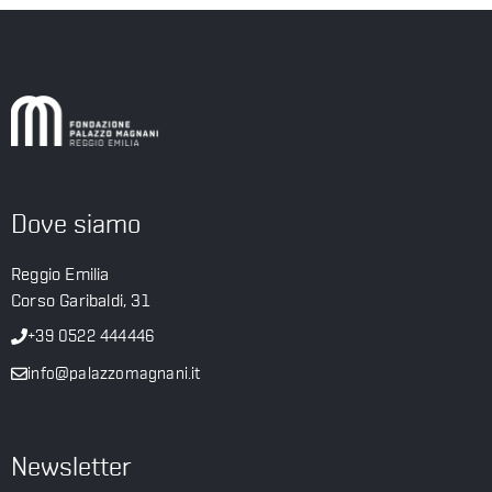
LA
FONDAZIONE
VISITA
Dove siamo
PRESS
Reggio Emilia
Corso Garibaldi, 31
+39 0522 444446
SHOP
info@palazzomagnani.it
Newsletter
ENGLISH