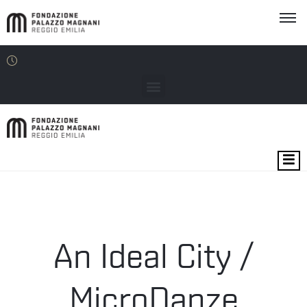
MOSTRE
EVENTI
SEDI
An Ideal City /
EDU
MicroDanze