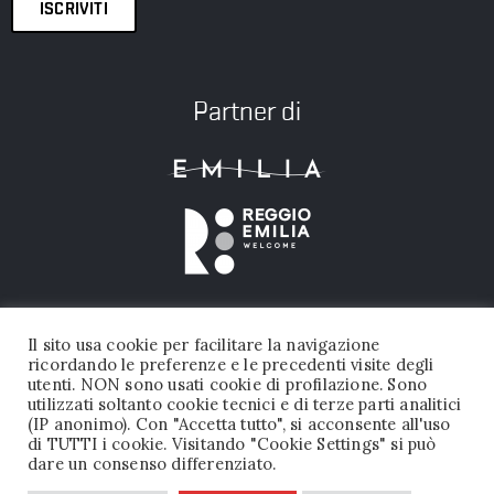
ISCRIVITI
Partner di
Il sito usa cookie per facilitare la navigazione
ricordando le preferenze e le precedenti visite degli
utenti. NON sono usati cookie di profilazione. Sono
utilizzati soltanto cookie tecnici e di terze parti analitici
(IP anonimo). Con "Accetta tutto", si acconsente all'uso
FONDAZIONE PALAZZO MAGNANI © 2026 TUTTI I DIRITTI RISERVATI |
di TUTTI i cookie. Visitando "Cookie Settings" si può
dare un consenso differenziato.
P.IVA 02456050356
PRIVACY POLICY
|
DICHIARAZIONE DI ACCESSIBILITA’