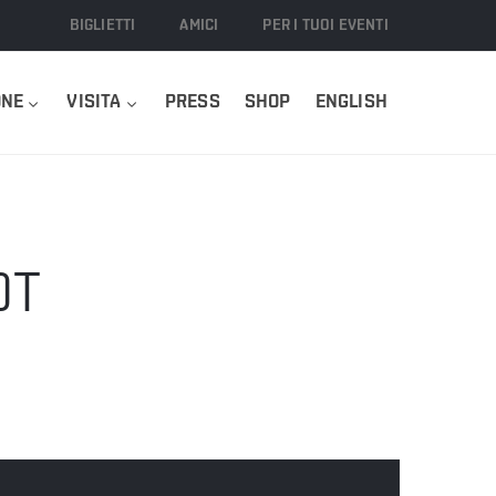
BIGLIETTI
AMICI
PER I TUOI EVENTI
ONE
VISITA
PRESS
SHOP
ENGLISH
DT