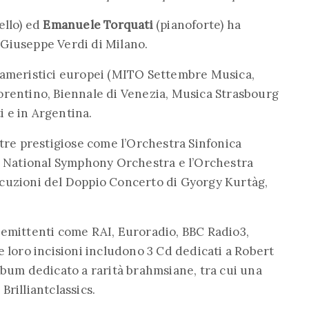
ello) ed
Emanuele Torquati
(pianoforte) ha
Giuseppe Verdi di Milano.
cameristici europei (MITO Settembre Musica,
orentino, Biennale di Venezia, Musica Strasbourg
ti e in Argentina.
stre prestigiose come l’Orchestra Sinfonica
an National Symphony Orchestra e l’Orchestra
ecuzioni del Doppio Concerto di Gyorgy Kurtàg,
 emittenti come RAI, Euroradio, BBC Radio3,
e loro incisioni includono 3 Cd dedicati a Robert
lbum dedicato a rarità brahmsiane, tra cui una
rilliantclassics.