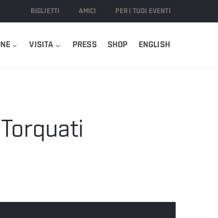
BIGLIETTI
AMICI
PER I TUOI EVENTI
ONE
VISITA
PRESS
SHOP
ENGLISH
Torquati