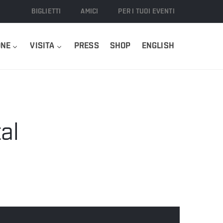
BIGLIETTI
AMICI
PER I TUOI EVENTI
ONE
VISITA
PRESS
SHOP
ENGLISH
al
0