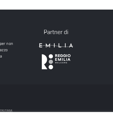
Partner di
 per non
lazzo
ea
56050356