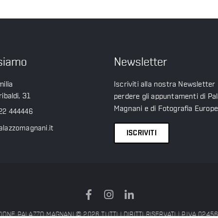
siamo
Newsletter
ilia
Iscriviti alla nostra Newsletter
ibaldi, 31
perdere gli appuntamenti di Pa
Magnani e di Fotografia Europ
22 444446
alazzomagnani.it
ISCRIVITI
ONE PALAZZO MAGNANI © 2026 TUTTI I DIRITTI RISERVATI | P.IVA 024