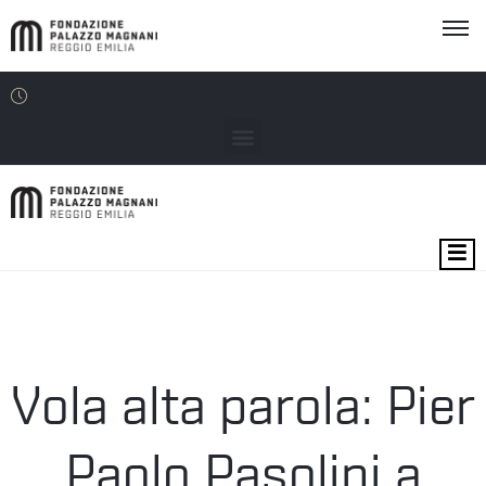
MOSTRE
EVENTI
SEDI
Vola alta parola: Pier
EDU
Paolo Pasolini a