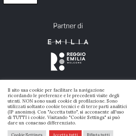
Partner di
Il sito usa cookie per facilitare la navigazione
ricordando le preferenze e le precedenti visite degli
utenti. NON sono usati cookie di profilazione. Sono
utilizzati soltanto cookie tecnici e di terze parti analitici
(IP anonimo). Con "Accetta tutto", si acconsente all'uso
FONDAZIONE PALAZZO MAGNANI © 2026 TUTTI I DIRITTI RISERVATI |
di TUTTI i cookie. Visitando "Cookie Settings" si può
dare un consenso differenziato.
P.IVA 02456050356
PRIVACY POLICY
|
DICHIARAZIONE DI ACCESSIBILITA’
Cookie Settings
Accetta tutti
Rifiuta tutti