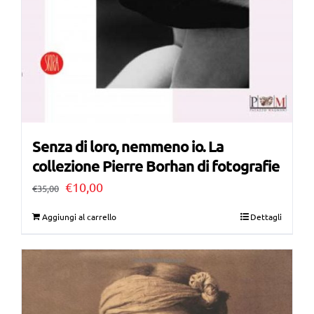
Senza di loro, nemmeno io. La
collezione Pierre Borhan di fotografie
Il
Il
€
10,00
€
35,00
prezzo
prezzo
Aggiungi al carrello
Dettagli
originale
attuale
era:
è:
€35,00.
€10,00.