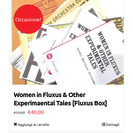
era:
è:
€38,00.
€35,00.
Occasione!
Women in Fluxus & Other
Experimaental Tales [Fluxus Box]
Il
Il
€
40,00
€
50,00
prezzo
prezzo
Aggiungi al carrello
Dettagli
originale
attuale