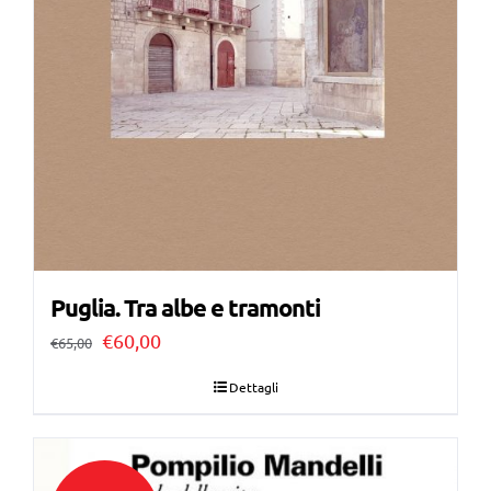
Puglia. Tra albe e tramonti
Il
Il
€
60,00
€
65,00
prezzo
prezzo
Dettagli
originale
attuale
era:
è:
€65,00.
€60,00.