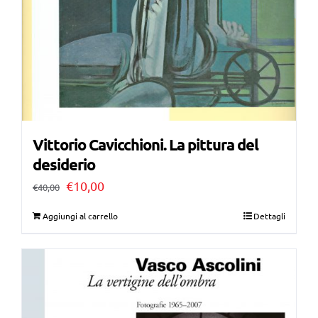
Vittorio Cavicchioni. La pittura del
desiderio
Il
Il
€
10,00
€
40,00
prezzo
prezzo
Aggiungi al carrello
Dettagli
originale
attuale
era:
è:
€40,00.
€10,00.