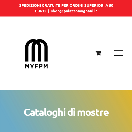
Salta
SPEDIZIONI GRATUITE PER ORDINI SUPERIORI A 50
EURO.
|
shop@palazzomagnani.it
al
contenuto
Cataloghi di mostre