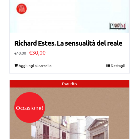
Richard Estes. La sensualità del reale
Il
Il
€
30,00
€
40,00
prezzo
prezzo
Aggiungi al carrello
Dettagli
originale
attuale
era:
è:
Esaurito
€40,00.
€30,00.
Occasione!