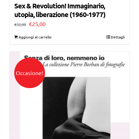
Sex & Revolution! Immaginario,
utopia, liberazione (1960-1977)
Il
Il
€
25,00
€
32,00
prezzo
prezzo
Aggiungi al carrello
Dettagli
originale
attuale
era:
è:
€32,00.
€25,00.
Occasione!