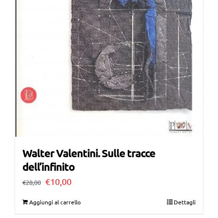
Walter Valentini. Sulle tracce
dell’infinito
Il
Il
€
10,00
€
28,00
prezzo
prezzo
Aggiungi al carrello
Dettagli
originale
attuale