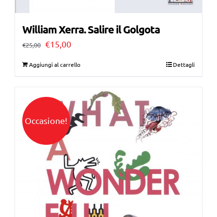
William Xerra. Salire il Golgota
Il
Il
€
15,00
€
25,00
prezzo
prezzo
Aggiungi al carrello
Dettagli
originale
attuale
era:
è:
€25,00.
€15,00.
Occasione!