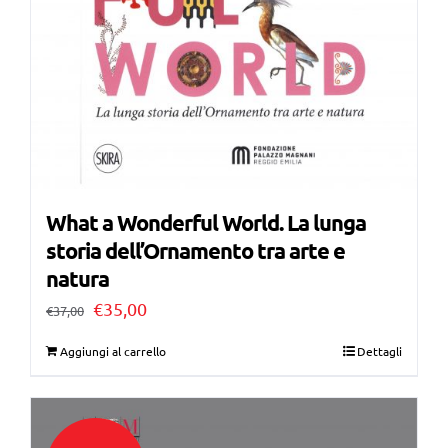
What a Wonderful World. La lunga
storia dell’Ornamento tra arte e
natura
Il
Il
€
35,00
€
37,00
prezzo
prezzo
Aggiungi al carrello
Dettagli
originale
attuale
era:
è:
€37,00.
€35,00.