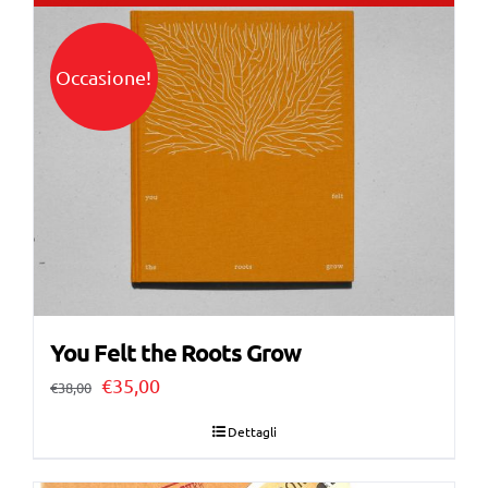
Occasione!
You Felt the Roots Grow
Il
Il
€
35,00
€
38,00
prezzo
prezzo
Dettagli
originale
attuale