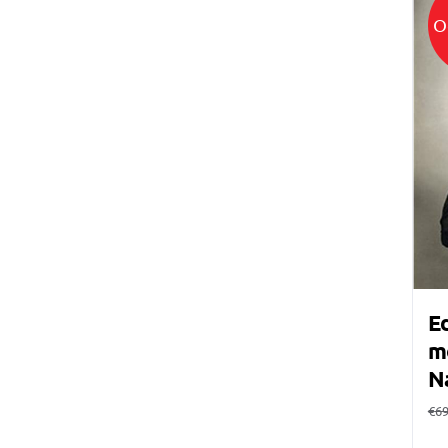
O
Ed
mo
N
€
69