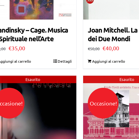
ndinsky – Cage. Musica
Joan Mitchell. La
Spirituale nell’Arte
dei Due Mondi
Il
Il
Il
Il
€
35,00
€
40,00
,00
€
50,00
prezzo
prezzo
prezzo
prezzo
ggiungi al carrello
Dettagli
Aggiungi al carrello
originale
attuale
originale
attuale
era:
è:
era:
è:
Esaurito
Esaurito
€39,00.
€35,00.
€50,00.
€40,00.
ccasione!
Occasione!