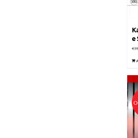
Ka
e 
€
39
A
O