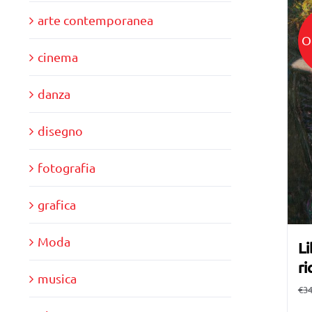
arte contemporanea
O
cinema
danza
disegno
fotografia
grafica
Moda
Li
ri
musica
€
34