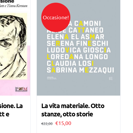
Occasione!
sione. La
La vita materiale. Otto
tt e
stanze, otto storie
Il
Il
€
15,00
€
22,00
prezzo
prezzo