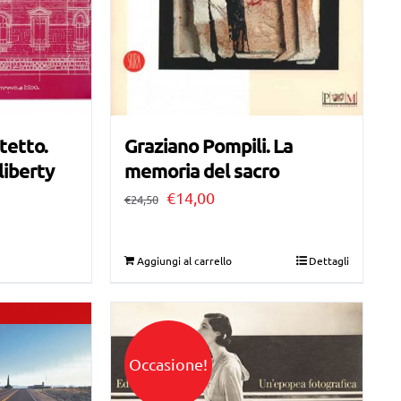
itetto.
Graziano Pompili. La
liberty
memoria del sacro
Il
Il
€
14,00
€
24,50
prezzo
prezzo
originale
attuale
Aggiungi al carrello
Dettagli
era:
è:
€24,50.
€14,00.
Occasione!