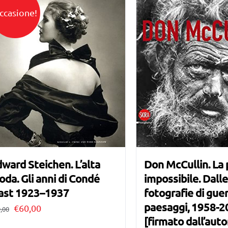
ccasione!
ward Steichen. L’alta
Don McCullin. La
da. Gli anni di Condé
impossibile. Dall
ast 1923–1937
fotografie di guer
paesaggi, 1958-2
Il
Il
€
60,00
,00
[firmato dall’auto
prezzo
prezzo