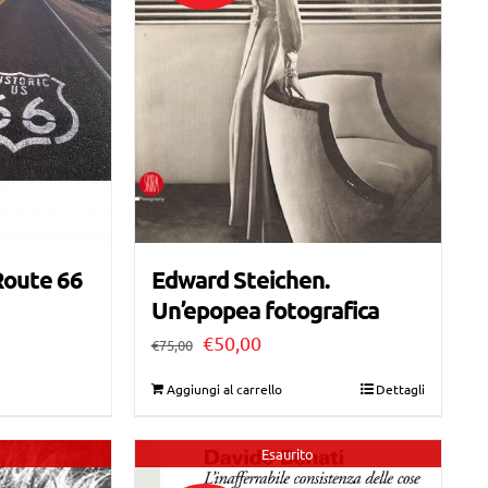
Route 66
Edward Steichen.
Un’epopea fotografica
Il
Il
€
50,00
€
75,00
prezzo
prezzo
Aggiungi al carrello
Dettagli
originale
attuale
era:
è:
Esaurito
€75,00.
€50,00.