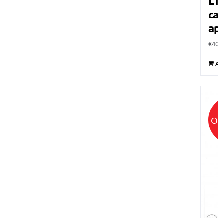
L’
ca
a
€
40
A
O