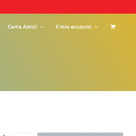
Carta Amici
Il mio account