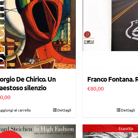
orgio De Chirico. Un
Franco Fontana. 
estoso silenzio
€
80,00
0,00
ggiungi al carrello
Dettagli
Dettagli
Esaurito