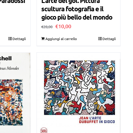
Paradossi
L’arte del gol. Pittura
scultura fotografia e il
gioco più bello del mondo
Il
Il
€
10,00
€
28,00
prezzo
prezzo
Dettagli
Aggiungi al carrello
Dettagli
originale
attuale
era:
è:
€28,00.
€10,00.