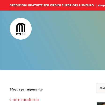
Salta
SPEDIZIONI GRATUITE PER ORDINI SUPERIORI A 50 EURO.
|
shop
al
contenuto
Ord
Sfoglia per argomento
arte moderna