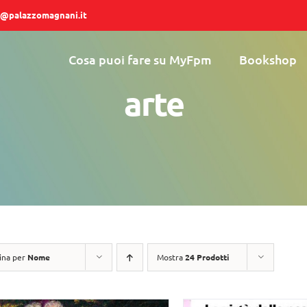
@palazzomagnani.it
Cosa puoi fare su MyFpm
Bookshop
arte
ina per
Nome
Mostra
24 Prodotti