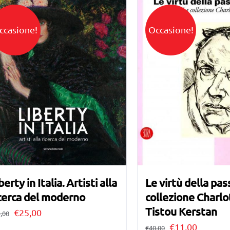
ccasione!
Occasione!
berty in Italia. Artisti alla
Le virtù della pas
cerca del moderno
collezione Charlo
Tistou Kerstan
Il
Il
€
25,00
,00
Il
Il
€
11,00
prezzo
prezzo
€
40,00