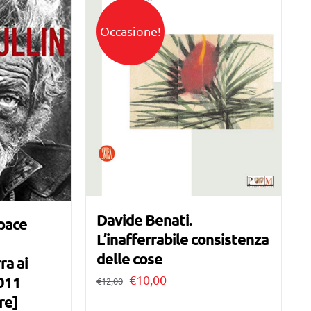
Occasione!
Davide Benati.
 pace
L’inafferrabile consistenza
e
delle cose
ra ai
Il
Il
€
10,00
011
€
12,00
re]
prezzo
prezzo