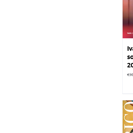
Iv
so
2
€
30