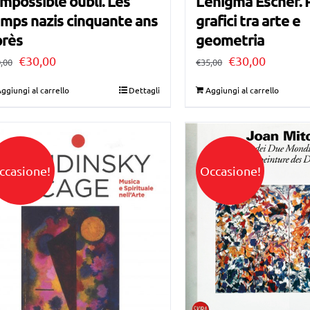
L’enigma Escher. 
impossible oubli. Les
grafici tra arte e
mps nazis cinquante ans
geometria
près
Il
Il
Il
Il
€
30,00
€
30,00
€
35,00
,00
prezzo
prezzo
prezzo
prezzo
ggiungi al carrello
Dettagli
Aggiungi al carrello
originale
attuale
originale
attuale
era:
è:
era:
è:
€35,00.
€30,00.
€40,00.
€30,00.
ccasione!
Occasione!