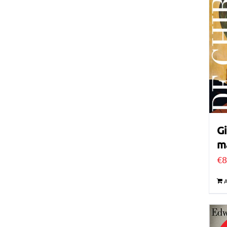
Gi
ma
€
8
A