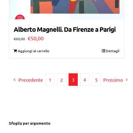
Alberto Magnelli. Da Firenze a Parigi
Il
Il
€
50,00
€
60,00
prezzo
prezzo
Aggiungi al carrello
Dettagli
originale
attuale
era:
è:
€60,00.
€50,00.
Precedente
1
2
3
4
5
Prossimo
Sfoglia per argomento