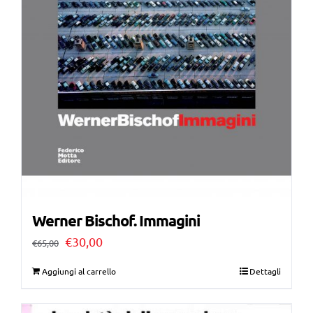
Werner Bischof. Immagini
Il
Il
€
30,00
€
65,00
prezzo
prezzo
Aggiungi al carrello
Dettagli
originale
attuale
era:
è: