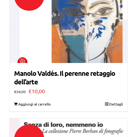
Manolo Valdés. Il perenne retaggio
dell’arte
Il
Il
€
10,00
€
34,00
prezzo
prezzo
Aggiungi al carrello
Dettagli
originale
attuale
era:
è:
€34,00.
€10,00.