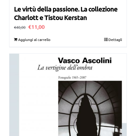
Le virtù della passione. La collezione
Charlott e Tistou Kerstan
Il
Il
€
11,00
€
40,00
prezzo
prezzo
Aggiungi al carrello
Dettagli
originale
attuale
era:
è:
€40,00.
€11,00.