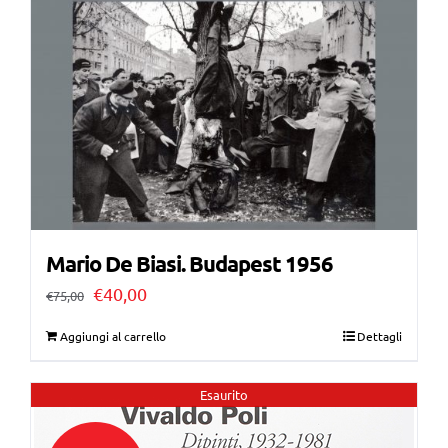
Mario De Biasi. Budapest 1956
Il
Il
€
40,00
€
75,00
prezzo
prezzo
Aggiungi al carrello
Dettagli
originale
attuale
era:
è:
Esaurito
€75,00.
€40,00.