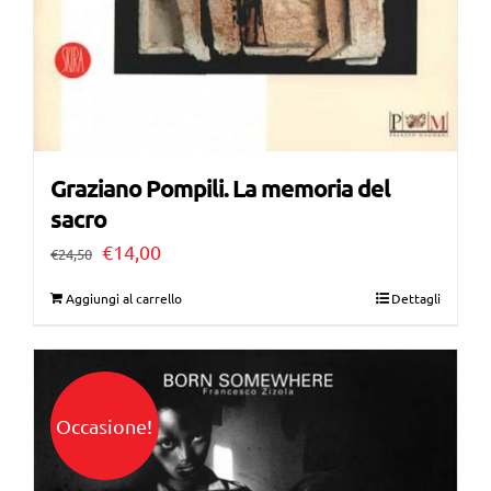
Graziano Pompili. La memoria del
sacro
Il
Il
€
14,00
€
24,50
prezzo
prezzo
Aggiungi al carrello
Dettagli
originale
attuale
era:
è:
€24,50.
€14,00.
Occasione!