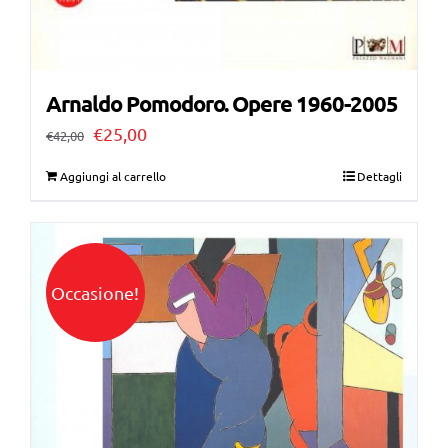
Arnaldo Pomodoro. Opere 1960-2005
Il
Il
€
25,00
€
42,00
prezzo
prezzo
Aggiungi al carrello
Dettagli
originale
attuale
era:
è:
€42,00.
€25,00.
Occasione!