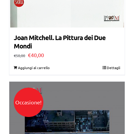
Joan Mitchell. La Pittura dei Due
Mondi
Il
Il
€
40,00
€
50,00
prezzo
prezzo
Aggiungi al carrello
Dettagli
originale
attuale
era:
è:
€50,00.
€40,00.
Occasione!