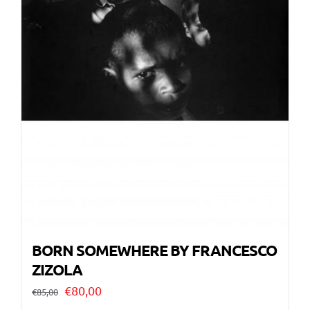
BORN SOMEWHERE BY FRANCESCO
ZIZOLA
Il
Il
€
80,00
€
85,00