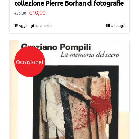
collezione Pierre Borhan di fotografie
Il
Il
€
10,00
€
35,00
prezzo
prezzo
Aggiungi al carrello
Dettagli
originale
attuale
era:
è:
€35,00.
€10,00.
Occasione!