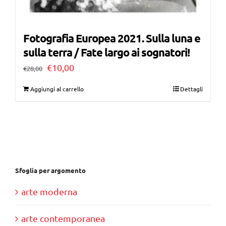
Fotografia Europea 2021. Sulla luna e
sulla terra / Fate largo ai sognatori!
Il
Il
€
10,00
€
28,00
prezzo
prezzo
Aggiungi al carrello
Dettagli
originale
attuale
era:
è:
€28,00.
€10,00.
Sfoglia per argomento
arte moderna
arte contemporanea