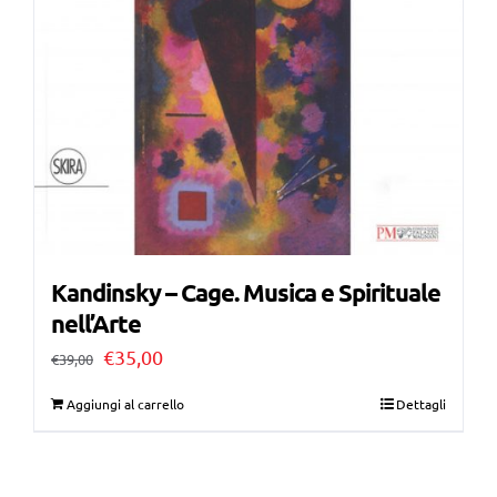
Kandinsky – Cage. Musica e Spirituale
nell’Arte
Il
Il
€
35,00
€
39,00
prezzo
prezzo
Aggiungi al carrello
Dettagli
originale
attuale
era:
è: