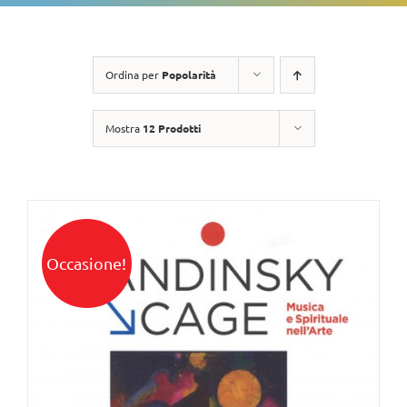
Ordina per
Popolarità
Mostra
12 Prodotti
Occasione!