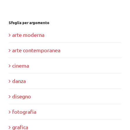
€39,00.
€35,00.
Sfoglia per argomento
arte moderna
arte contemporanea
cinema
danza
disegno
fotografia
grafica