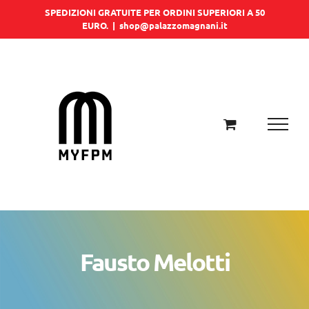
Salta
SPEDIZIONI GRATUITE PER ORDINI SUPERIORI A 50
EURO.
|
shop@palazzomagnani.it
al
contenuto
Fausto Melotti