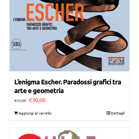
L’enigma Escher. Paradossi grafici tra
arte e geometria
Il
Il
€
30,00
€
35,00
prezzo
prezzo
Aggiungi al carrello
Dettagli
originale
attuale
era:
è: