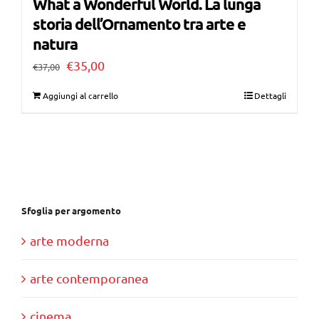
What a Wonderful World. La lunga
storia dell’Ornamento tra arte e
natura
Il
Il
€
35,00
€
37,00
prezzo
prezzo
Aggiungi al carrello
Dettagli
originale
attuale
era:
è:
€37,00.
€35,00.
Sfoglia per argomento
arte moderna
arte contemporanea
cinema