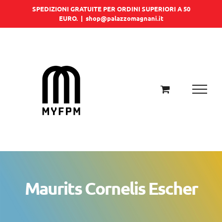
Salta
SPEDIZIONI GRATUITE PER ORDINI SUPERIORI A 50
EURO.
|
shop@palazzomagnani.it
al
contenuto
Maurits Cornelis Escher