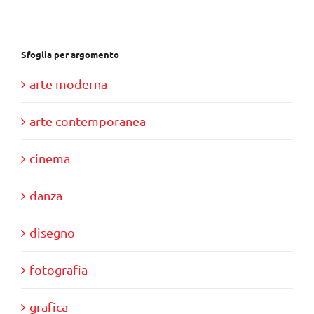
€28,00.
€10,00.
Sfoglia per argomento
arte moderna
arte contemporanea
cinema
danza
disegno
fotografia
grafica