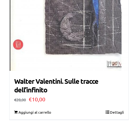
Walter Valentini. Sulle tracce
dell’infinito
Il
Il
€
10,00
€
28,00
prezzo
prezzo
Aggiungi al carrello
Dettagli
originale
attuale
era:
è: