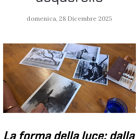
LA
domenica, 28 Dicembre 2025
FONDAZIONE
VISITA
PRESS
SHOP
La forma della luce: dalla
ENGLISH