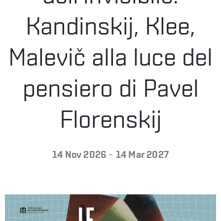
LA
Kandinskij, Klee,
FONDAZIONE
Malevič alla luce del
VISITA
pensiero di Pavel
Florenskij
PRESS
-
14 Nov 2026
14 Mar 2027
SHOP
ENGLISH