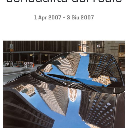
LA
-
1 Apr 2007
3 Giu 2007
FONDAZIONE
VISITA
PRESS
SHOP
ENGLISH