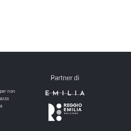
Partner di
 per non
lazzo
ea