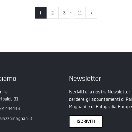
...
1
2
3
11
siamo
Newsletter
ilia
Iscriviti alla nostra Newsletter
ibaldi, 31
perdere gli appuntamenti di Pa
Magnani e di Fotografia Europ
22 444446
alazzomagnani.it
ISCRIVITI