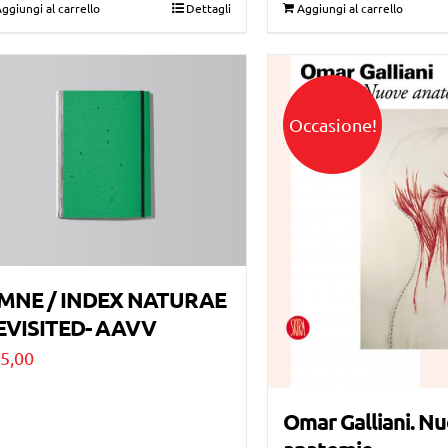
ggiungi al carrello
Dettagli
Aggiungi al carrello
originale
attuale
era:
è:
€40,00.
€30,00.
Occasione!
MNE / INDEX NATURAE
EVISITED- AAVV
5,00
Omar Galliani. N