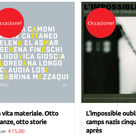
€22,00.
€20,00.
€34,00.
€25,00.
ccasione!
Occasione!
 vita materiale. Otto
L’impossible oubli
anze, otto storie
camps nazis cinq
après
Il
Il
€
15,00
,00