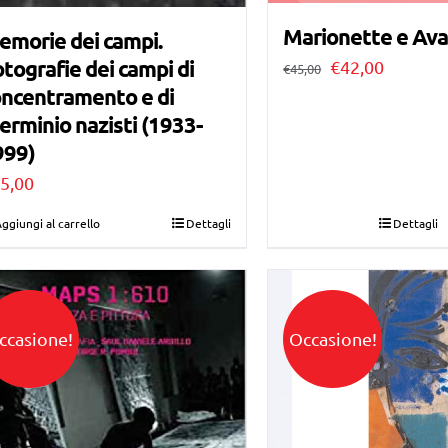
Marionette e Av
emorie dei campi.
tografie dei campi di
Il
Il
€
42,00
€
45,00
oncentramento e di
prezzo
prezzo
erminio nazisti (1933-
originale
attuale
999)
era:
è:
5,00
€45,00.
€42,00.
ggiungi al carrello
Dettagli
Dettagli
ccasione!
Occasione!