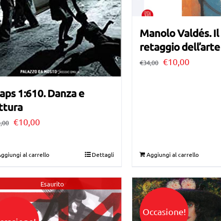
Manolo Valdés. I
retaggio dell’arte
Il
Il
€
10,00
€
34,00
prezzo
prezzo
ps 1:610. Danza e
originale
attuale
ttura
era:
è:
Il
Il
€
10,00
,00
€34,00.
€10,00.
prezzo
prezzo
originale
attuale
ggiungi al carrello
Dettagli
Aggiungi al carrello
era:
è:
€15,00.
€10,00.
Esaurito
Occasione!