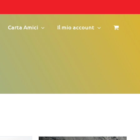
Carta Amici
Il mio account