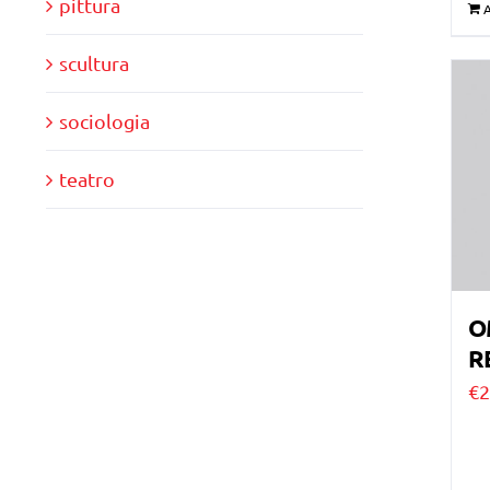
pittura
A
scultura
sociologia
teatro
O
R
€
2