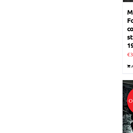
M
Fo
c
st
1
€
3
A
O