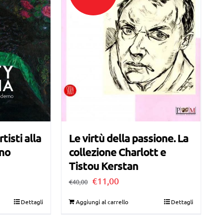
rtisti alla
Le virtù della passione. La
rno
collezione Charlott e
Tistou Kerstan
Il
Il
€
11,00
€
40,00
prezzo
prezzo
Dettagli
Aggiungi al carrello
Dettagli
originale
attuale