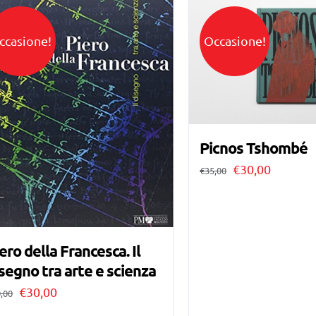
ccasione!
Occasione!
Picnos Tshombé
Il
Il
€
30,00
€
35,00
prezzo
prezzo
originale
attuale
era:
è:
ero della Francesca. Il
€35,00.
€30,00.
segno tra arte e scienza
Il
Il
€
30,00
,00
prezzo
prezzo