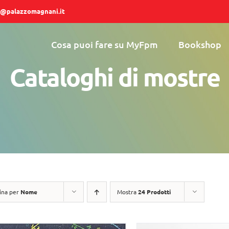
@palazzomagnani.it
Cosa puoi fare su MyFpm
Bookshop
Cataloghi di mostre
ina per
Nome
Mostra
24 Prodotti