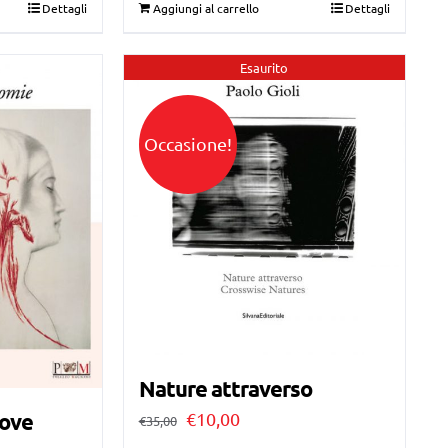
Dettagli
Aggiungi al carrello
Dettagli
€28,00.
€10,00.
Esaurito
Occasione!
Nature attraverso
Il
Il
€
10,00
uove
€
35,00