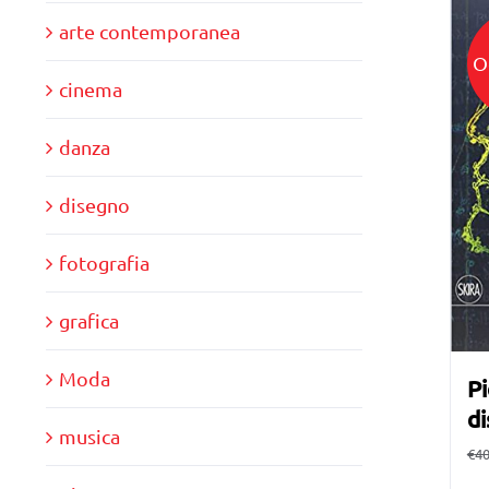
arte contemporanea
O
cinema
danza
disegno
fotografia
grafica
Moda
Pi
di
musica
€
40