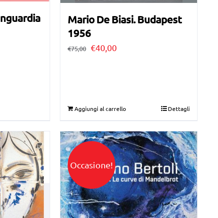
anguardia
Mario De Biasi. Budapest
1956
Il
Il
€
40,00
€
75,00
prezzo
prezzo
originale
attuale
era:
è:
€75,00.
€40,00.
Aggiungi al carrello
Dettagli
Occasione!