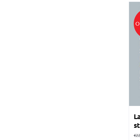
O
La
st
€
22