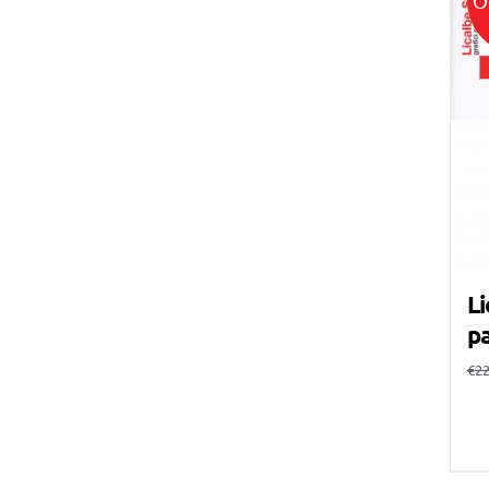
O
Li
pa
€
22