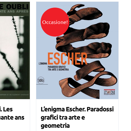
era:
è:
€40,00.
€11,00.
Occasione!
L’enigma Escher. Paradossi
. Les
grafici tra arte e
uante ans
geometria