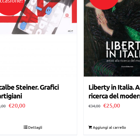
ccasione!
calbe Steiner. Grafici
Liberty in Italia. A
rtigiani
ricerca del mode
Il
Il
Il
Il
€
20,00
€
25,00
,00
€
34,00
prezzo
prezzo
prezzo
prezzo
originale
attuale
originale
attuale
Dettagli
Aggiungi al carrello
era:
è:
era:
è: