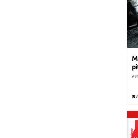
Ma
pi
€
15
A