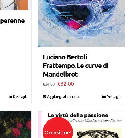
l perenne
Luciano Bertoli
Frattempo. Le curve di
Mandelbrot
Il
Il
€
32,00
€
34,00
prezzo
prezzo
Dettagli
Aggiungi al carrello
Dettagli
originale
attuale
era:
è:
€34,00.
€32,00.
Occasione!