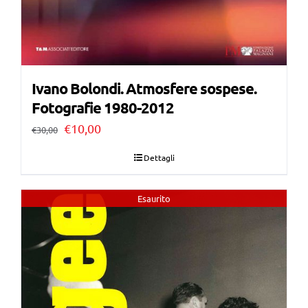
Ivano Bolondi. Atmosfere sospese.
Fotografie 1980-2012
Il
Il
€
10,00
€
30,00
prezzo
prezzo
Dettagli
originale
attuale
era:
è:
Esaurito
€30,00.
€10,00.