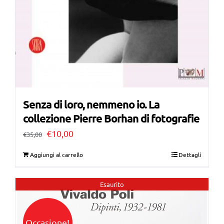
Senza di loro, nemmeno io. La
collezione Pierre Borhan di fotografie
Il
Il
€
10,00
€
35,00
prezzo
prezzo
Aggiungi al carrello
Dettagli
originale
attuale
era:
è:
Esaurito
€35,00.
€10,00.
Occasione!