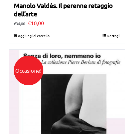
Manolo Valdés. Il perenne retaggio
dell’arte
Il
Il
€
10,00
€
34,00
prezzo
prezzo
Aggiungi al carrello
Dettagli
originale
attuale
era:
è:
€34,00.
€10,00.
Occasione!