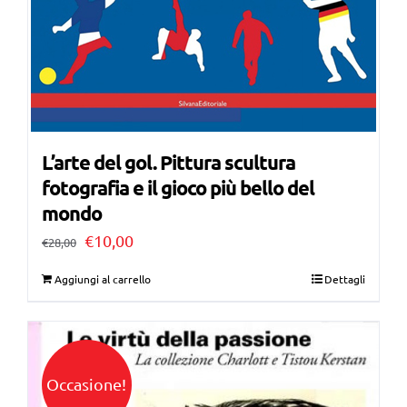
L’arte del gol. Pittura scultura
fotografia e il gioco più bello del
mondo
Il
Il
€
10,00
€
28,00
prezzo
prezzo
Aggiungi al carrello
Dettagli
originale
attuale
era:
è:
€28,00.
€10,00.
Occasione!