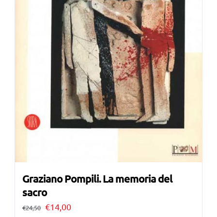
Graziano Pompili. La memoria del
sacro
Il
Il
€
14,00
€
24,50