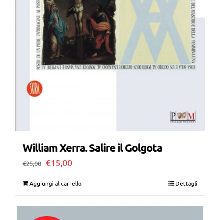
William Xerra. Salire il Golgota
Il
Il
€
15,00
€
25,00
prezzo
prezzo
Aggiungi al carrello
Dettagli
originale
attuale
era:
è: