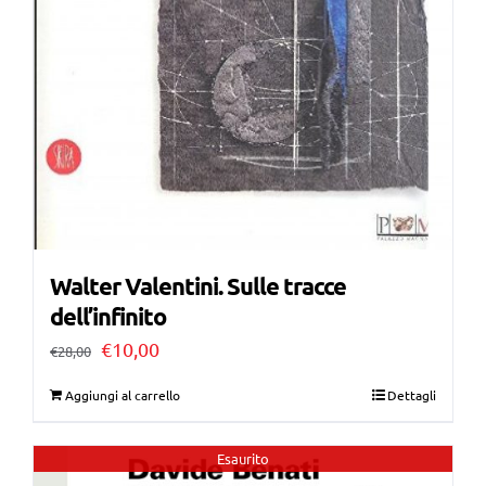
Walter Valentini. Sulle tracce
dell’infinito
Il
Il
€
10,00
€
28,00
prezzo
prezzo
Aggiungi al carrello
Dettagli
originale
attuale
era:
è:
Esaurito