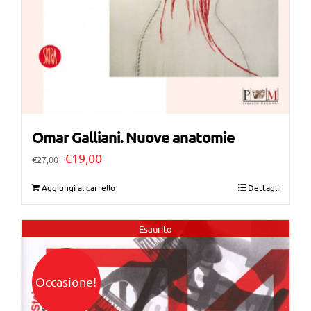
Omar Galliani. Nuove anatomie
Il
Il
€
19,00
€
27,00
prezzo
prezzo
Aggiungi al carrello
Dettagli
originale
attuale
era:
è:
Esaurito
€27,00.
€19,00.
Occasione!