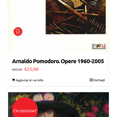
Arnaldo Pomodoro. Opere 1960-2005
Il
Il
€
25,00
€
42,00
prezzo
prezzo
Aggiungi al carrello
Dettagli
originale
attuale
era:
è:
€42,00.
€25,00.
Occasione!