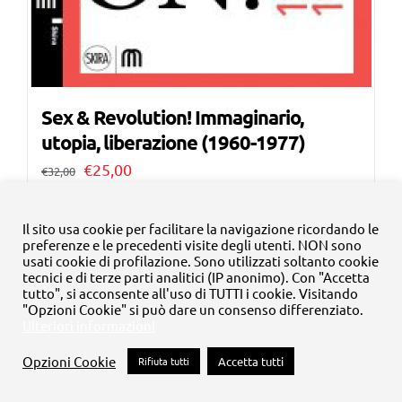
Sex & Revolution! Immaginario,
utopia, liberazione (1960-1977)
Il
Il
€
25,00
€
32,00
prezzo
prezzo
Aggiungi al carrello
Dettagli
originale
attuale
Il sito usa cookie per facilitare la navigazione ricordando le
preferenze e le precedenti visite degli utenti. NON sono
era:
è:
usati cookie di profilazione. Sono utilizzati soltanto cookie
tecnici e di terze parti analitici (IP anonimo). Con "Accetta
€32,00.
€25,00.
tutto", si acconsente all'uso di TUTTI i cookie. Visitando
"Opzioni Cookie" si può dare un consenso differenziato.
Ulteriori informazioni
Opzioni Cookie
Rifiuta tutti
Accetta tutti