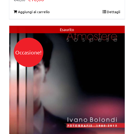
prezzo
prezzo
Aggiungi al carrello
Dettagli
originale
attuale
era:
è:
Esaurito
€40,00.
€10,00.
Occasione!