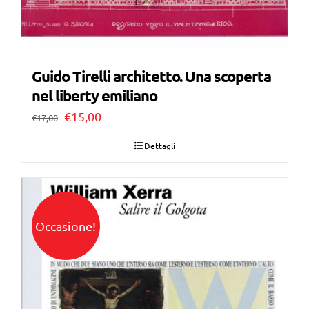
Guido Tirelli architetto. Una scoperta
nel liberty emiliano
Il
Il
€
15,00
€
17,00
prezzo
prezzo
Dettagli
originale
attuale
era:
è:
€17,00.
€15,00.
Occasione!