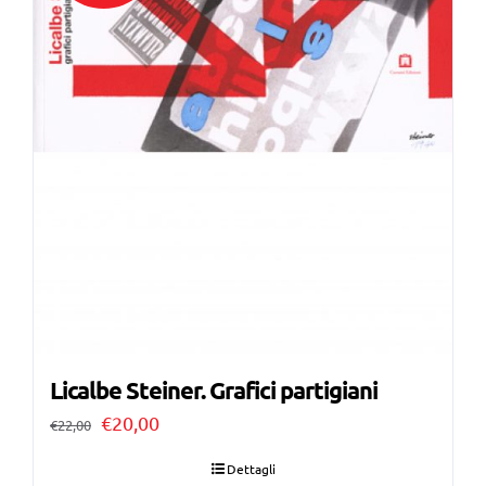
Licalbe Steiner. Grafici partigiani
Il
Il
€
20,00
€
22,00
prezzo
prezzo
Dettagli