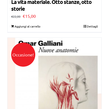
La vita materiale. Otto stanze, otto
storie
Il
Il
€
15,00
€
22,00
prezzo
prezzo
Aggiungi al carrello
Dettagli
originale
attuale
era:
è:
€22,00.
€15,00.
Occasione!