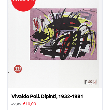
Vivaldo Poli. Dipinti, 1932-1981
Il
Il
€
10,00
€
55,00