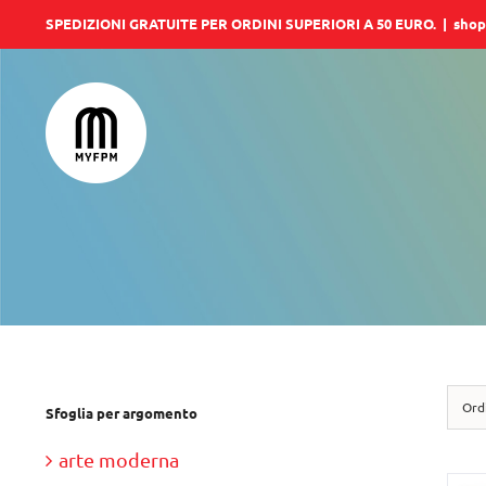
Salta
SPEDIZIONI GRATUITE PER ORDINI SUPERIORI A 50 EURO.
|
shop
al
contenuto
Ord
Sfoglia per argomento
arte moderna