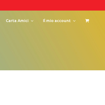
Carta Amici
Il mio account