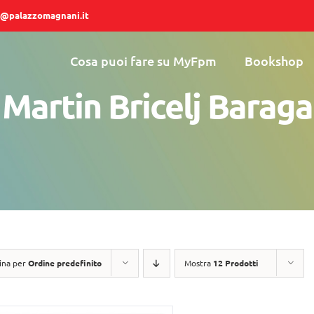
@palazzomagnani.it
Cosa puoi fare su MyFpm
Bookshop
Martin Bricelj Baraga
ina per
Ordine predefinito
Mostra
12 Prodotti