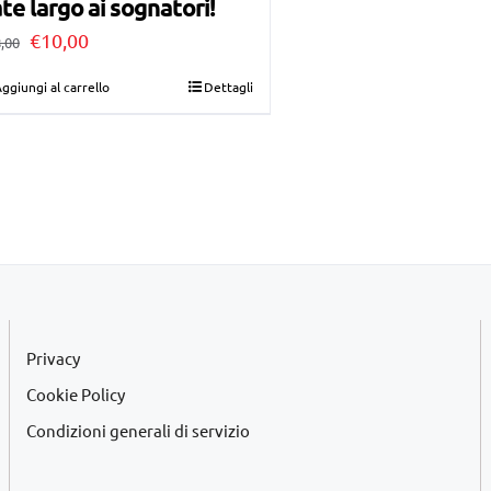
te largo ai sognatori!
Il
Il
€
10,00
,00
prezzo
prezzo
ggiungi al carrello
Dettagli
originale
attuale
era:
è:
€28,00.
€10,00.
Privacy
Cookie Policy
Condizioni generali di servizio