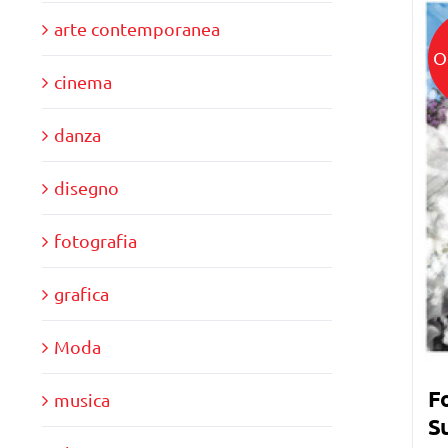
arte contemporanea
O
cinema
danza
disegno
fotografia
grafica
Moda
Fo
musica
Su