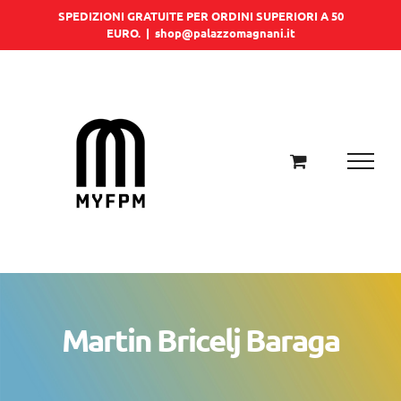
Salta
SPEDIZIONI GRATUITE PER ORDINI SUPERIORI A 50
EURO.
|
shop@palazzomagnani.it
al
contenuto
Martin Bricelj Baraga