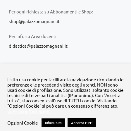
Per ogni richiesta su Abbonamenti e Shop:
shop@palazzomagnani.it
Per info su Area docenti:
didattica@palazzomagnani.it
Il sito usa cookie per facilitare la navigazione ricordando le
preferenze e le precedenti visite degli utenti. NON sono
usati cookie di profilazione. Sono utilizzati soltanto cookie
© Copyright 2020 -
2026 | Tutti i diritti riservati | MyFpm è un
tecnici e di terze parti analitici (IP anonimo). Con "Accetta
progetto della
Fondazione Palazzo Magnani
tutto", si acconsente all'uso di TUTTI i cookie. Visitando
"Opzioni Cookie" si può dare un consenso differenziato.
Ulteriori informazioni
Facebook
Instagram
Twitter
LinkedIn
YouTube
Opzioni Cookie
Rifiuta tutti
Accetta tutti