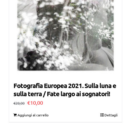
Fotografia Europea 2021. Sulla luna e
sulla terra / Fate largo ai sognatori!
Il
Il
€
10,00
€
28,00
prezzo
prezzo
Aggiungi al carrello
Dettagli
originale
attuale
era:
è: