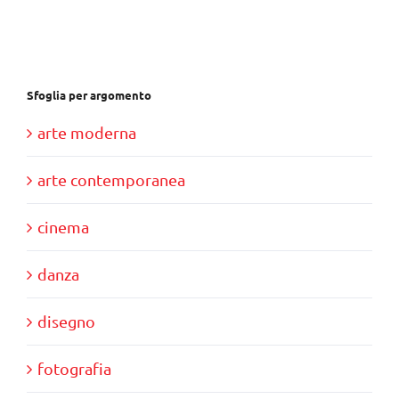
€28,00.
€10,00.
Sfoglia per argomento
arte moderna
arte contemporanea
cinema
danza
disegno
fotografia