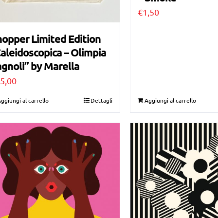
€
1,50
opper Limited Edition
aleidoscopica – Olimpia
gnoli” by Marella
5,00
ggiungi al carrello
Dettagli
Aggiungi al carrello