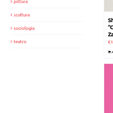
pittura
scultura
Sh
“C
sociologia
Za
teatro
€
1
A