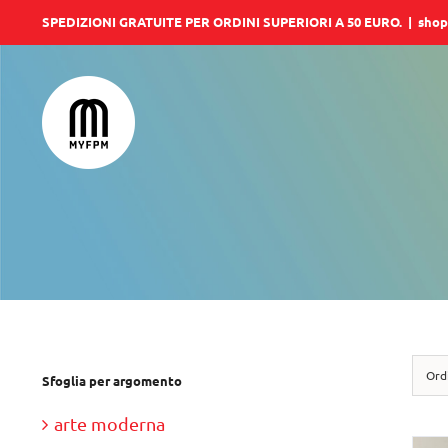
Salta
SPEDIZIONI GRATUITE PER ORDINI SUPERIORI A 50 EURO.
|
shop
al
contenuto
Ord
Sfoglia per argomento
arte moderna