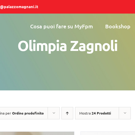
@palazzomagnani.it
Cosa puoi fare su MyFpm
Bookshop
Olimpia Zagnoli
ina per
Ordine predefinito
Mostra
24 Prodotti