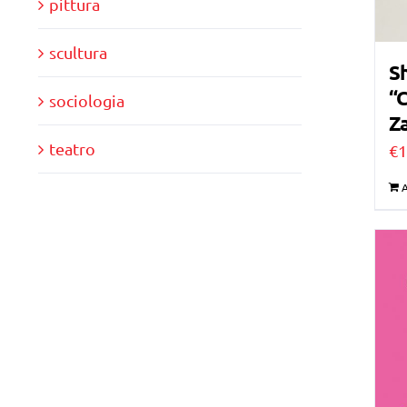
pittura
scultura
Sh
“C
sociologia
Za
teatro
€
1
A