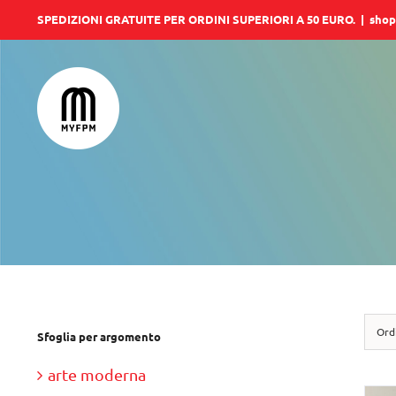
Salta
SPEDIZIONI GRATUITE PER ORDINI SUPERIORI A 50 EURO.
|
shop
al
contenuto
Ord
Sfoglia per argomento
arte moderna