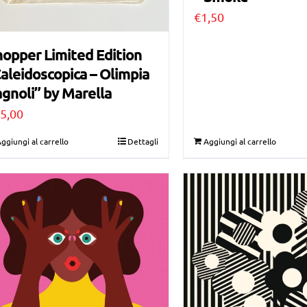
€
1,50
opper Limited Edition
aleidoscopica – Olimpia
gnoli” by Marella
5,00
ggiungi al carrello
Dettagli
Aggiungi al carrello