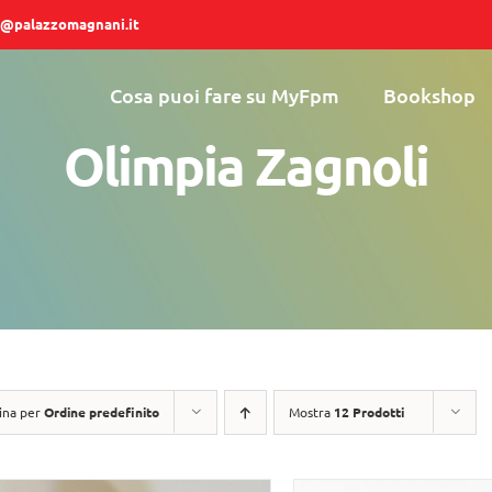
@palazzomagnani.it
Cosa puoi fare su MyFpm
Bookshop
Olimpia Zagnoli
ina per
Ordine predefinito
Mostra
12 Prodotti