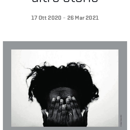
LA
-
17 Ott 2020
26 Mar 2021
FONDAZIONE
VISITA
PRESS
SHOP
ENGLISH