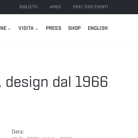
BIGLIETTI
AMICI
PER I TUOI EVENTI
ONE
VISITA
PRESS
SHOP
ENGLISH
o, design dal 1966
Data: