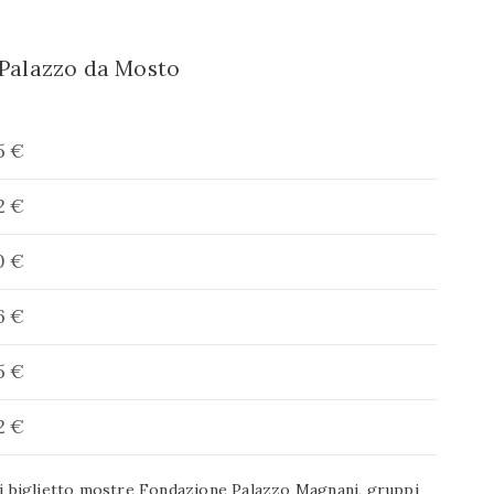
a Palazzo da Mosto
5 €
2 €
0 €
6 €
5 €
2 €
ori biglietto mostre Fondazione Palazzo Magnani, gruppi