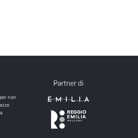
Partner di
 per non
lazzo
ea