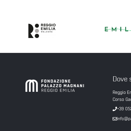
Dove 
Reggio Em
Corso Gar
+39 05
info@p