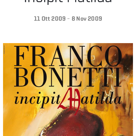
LA
-
11 Ott 2009
8 Nov 2009
FONDAZIONE
VISITA
PRESS
SHOP
ENGLISH