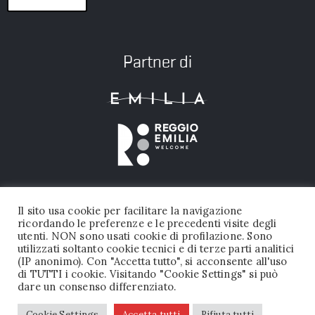
Partner di
Il sito usa cookie per facilitare la navigazione
ricordando le preferenze e le precedenti visite degli
utenti. NON sono usati cookie di profilazione. Sono
utilizzati soltanto cookie tecnici e di terze parti analitici
(IP anonimo). Con "Accetta tutto", si acconsente all'uso
FONDAZIONE PALAZZO MAGNANI © 2026 TUTTI I DIRITTI RISERVATI |
di TUTTI i cookie. Visitando "Cookie Settings" si può
dare un consenso differenziato.
P.IVA 02456050356
PRIVACY POLICY
|
DICHIARAZIONE DI ACCESSIBILITA’
Cookie Settings
Accetta tutti
Rifiuta tutti