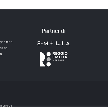
Partner di
 per non
lazzo
ea
56050356