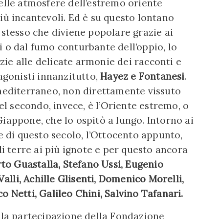
uelle atmosfere dell’estremo oriente
iù incantevoli. Ed è su questo lontano
 stesso che diviene popolare grazie ai
i o dal fumo conturbante dell’oppio, lo
ie alle delicate armonie dei racconti e
tagonisti innanzitutto,
Hayez e Fontanesi
.
 mediterraneo, non direttamente vissuto
 secondo, invece, è l’Oriente estremo, o
iappone, che lo ospitò a lungo. Intorno ai
te di questo secolo, l’Ottocento appunto,
di terre ai più ignote e per questo ancora
rto Guastalla, Stefano Ussi, Eugenio
lli, Achille Glisenti, Domenico Morelli,
o Netti, Galileo Chini, Salvino Tafanari.
alla partecipazione della Fondazione