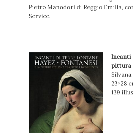
Pietro Manodori di Reggio Emilia, co
Service.
Incanti
pittura
Silvana 
23×28 c
139 illu