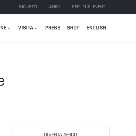
BIGLIETTI
AMICI
PER I TUOI EVENTI
ONE
VISITA
PRESS
SHOP
ENGLISH
e
DIVENTA AMICO