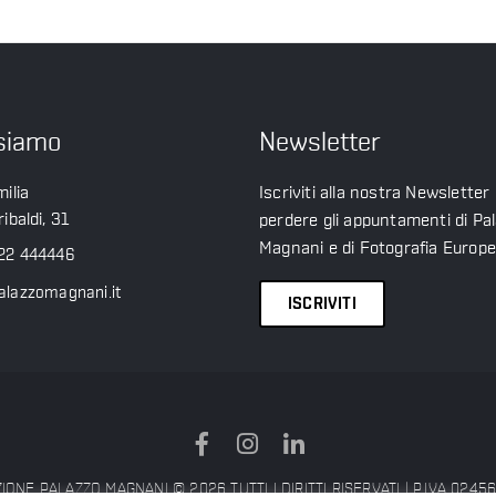
siamo
Newsletter
ilia
Iscriviti alla nostra Newsletter
ibaldi, 31
perdere gli appuntamenti di Pa
Magnani e di Fotografia Europ
22 444446
alazzomagnani.it
ISCRIVITI
ONE PALAZZO MAGNANI © 2026 TUTTI I DIRITTI RISERVATI | P.IVA 024