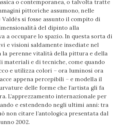
lassica o contemporanea, o talvolta tratte
immagini pittoriche assumono, nelle
 Valdés si fosse assunto il compito di
imensionalità del dipinto alla
a a occupare lo spazio. In questa sorta di
vi e visioni saldamente insediate nel
a perenne vitalità della pittura e della
di materiali e di tecniche, come quando
co e utilizza colori – ora luminosi ora
racce appena percepibili – e modella il
urvature delle forme che l’artista gli fa
ura. L’apprezzamento internazionale per
dando e estendendo negli ultimi anni: tra
può non citare l’antologica presentata dal
tunno 2002.