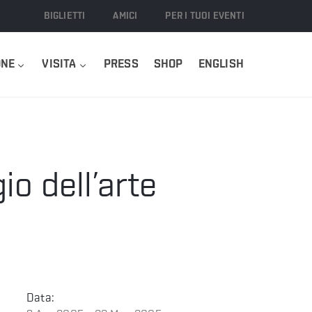
BIGLIETTI
AMICI
PER I TUOI EVENTI
ONE
VISITA
PRESS
SHOP
ENGLISH
io dell’arte
Data: