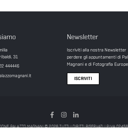
siamo
Newsletter
ilia
Iscriviti alla nostra Newsletter
ibaldi, 31
perdere gli appuntamenti di Pa
Magnani e di Fotografia Europ
22 444446
alazzomagnani.it
ISCRIVITI
ONE PALAZZO MAGNANI © 2026 TUTTI I DIRITTI RISERVATI | P.IVA 024