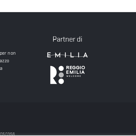
Partner di
 per non
lazzo
ea
56050356