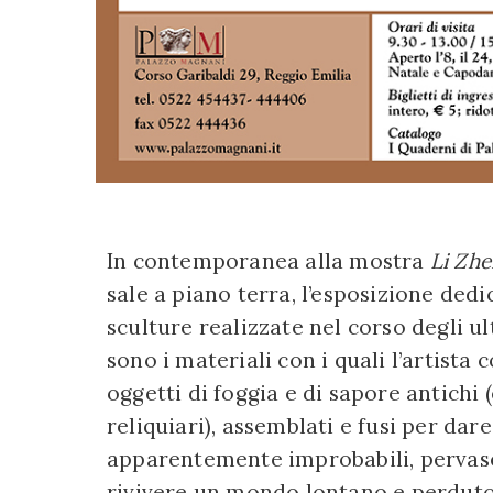
In contemporanea alla mostra
Li Zh
sale a piano terra, l’esposizione ded
sculture realizzate nel corso degli u
sono i materiali con i quali l’artista
oggetti di foggia e di sapore antichi 
reliquiari), assemblati e fusi per dar
apparentemente improbabili, pervase
rivivere un mondo lontano e perduto