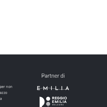
Partner di
 per non
lazzo
ea