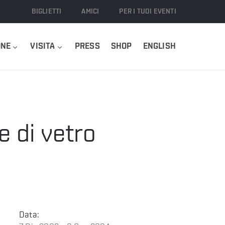
BIGLIETTI
AMICI
PER I TUOI EVENTI
ONE
VISITA
PRESS
SHOP
ENGLISH
 di vetro
Data: