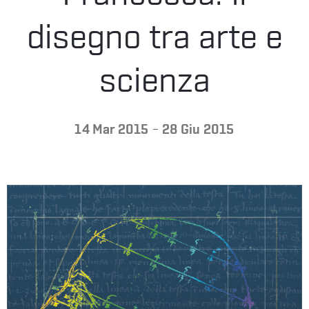
LA
disegno tra arte e
FONDAZIONE
scienza
VISITA
-
14 Mar 2015
28 Giu 2015
PRESS
SHOP
ENGLISH