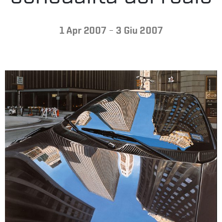
LA
-
1 Apr 2007
3 Giu 2007
FONDAZIONE
VISITA
PRESS
SHOP
ENGLISH