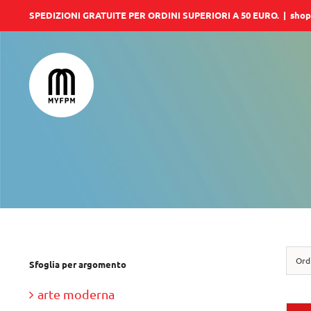
Salta
SPEDIZIONI GRATUITE PER ORDINI SUPERIORI A 50 EURO.
|
shop
al
contenuto
Ord
Sfoglia per argomento
arte moderna