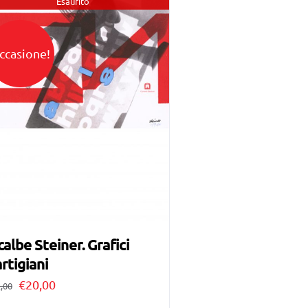
Esaurito
ccasione!
calbe Steiner. Grafici
rtigiani
Il
Il
€
20,00
,00
prezzo
prezzo