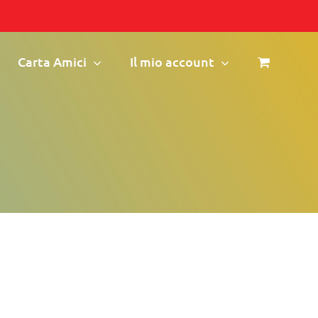
Carta Amici
Il mio account