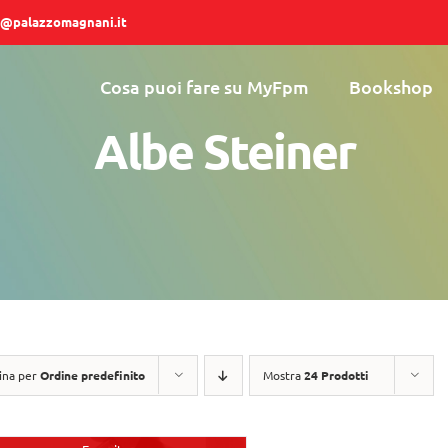
@palazzomagnani.it
Cosa puoi fare su MyFpm
Bookshop
Albe Steiner
ina per
Ordine predefinito
Mostra
24 Prodotti