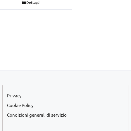
Dettagli
originale
attuale
era:
è:
€22,00.
€20,00.
Privacy
Cookie Policy
Condizioni generali di servizio