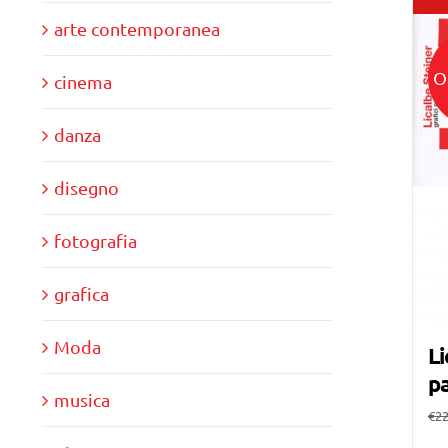
arte contemporanea
O
cinema
danza
disegno
fotografia
grafica
Moda
Li
pa
musica
€
22