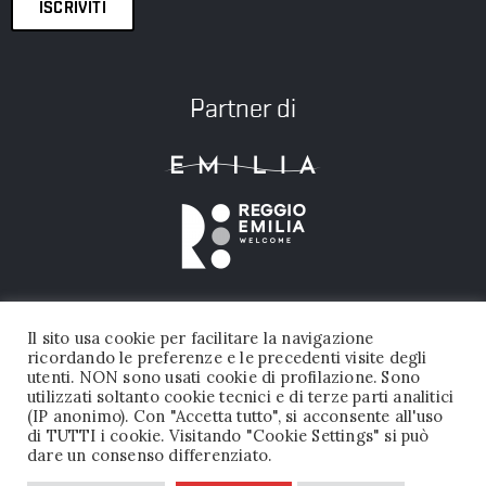
ISCRIVITI
Partner di
Il sito usa cookie per facilitare la navigazione
ricordando le preferenze e le precedenti visite degli
utenti. NON sono usati cookie di profilazione. Sono
utilizzati soltanto cookie tecnici e di terze parti analitici
(IP anonimo). Con "Accetta tutto", si acconsente all'uso
FONDAZIONE PALAZZO MAGNANI © 2026 TUTTI I DIRITTI RISERVATI |
di TUTTI i cookie. Visitando "Cookie Settings" si può
dare un consenso differenziato.
P.IVA 02456050356
PRIVACY POLICY
|
DICHIARAZIONE DI ACCESSIBILITA’