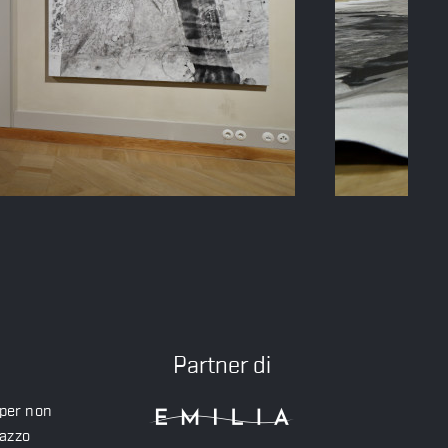
Partner di
 per non
lazzo