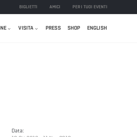
BIGLIETTI
AMICI
PER I TUOI EVENTI
ONE
VISITA
PRESS
SHOP
ENGLISH
Data: