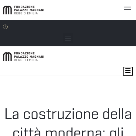
MOSTRE
EVENTI
SEDI
La costruzione della
EDU
città moderna: gli