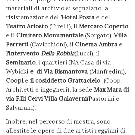
materiali di archivio si segnalano la
risistemazione dell’
Hotel Posta
e del
Teatro Ariosto
(Tirelli), il
Mercato Coperto
e il
Cimitero Monumentale
(Sorgato),
Villa
Ferretti
(Cavicchioni), il
Cinema Ambra
e
l
’intervento
Della Robbia
(Lucci), il
Seminario
, i quartieri INA Casa di via
Wybicki
e
di Via Bismantova
(Manfredini),
Coop1
e
il cosiddetto Grattacielo
(Coop.
Architetti e ingegneri), la sede
Max Mara di
via F.l
li Cervi
Villa Galaverni
(Pastorini e
Salvarani).
Inoltre, nel percorso di mostra, sono
allestite le opere di due artisti reggiani di