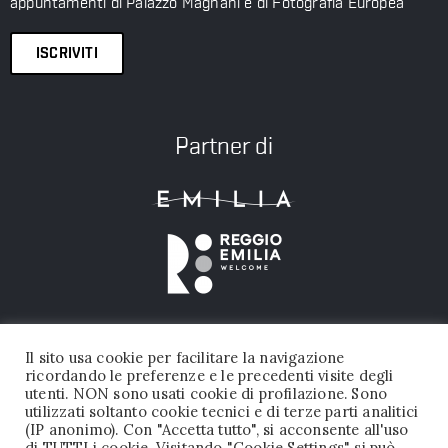
appuntamenti di Palazzo Magnani e di Fotografia Europea
ISCRIVITI
Partner di
Il sito usa cookie per facilitare la navigazione
ricordando le preferenze e le precedenti visite degli
utenti. NON sono usati cookie di profilazione. Sono
utilizzati soltanto cookie tecnici e di terze parti analitici
(IP anonimo). Con "Accetta tutto", si acconsente all'uso
FONDAZIONE PALAZZO MAGNANI © 2026 TUTTI I DIRITTI RISERVATI |
di TUTTI i cookie. Visitando "Cookie Settings" si può