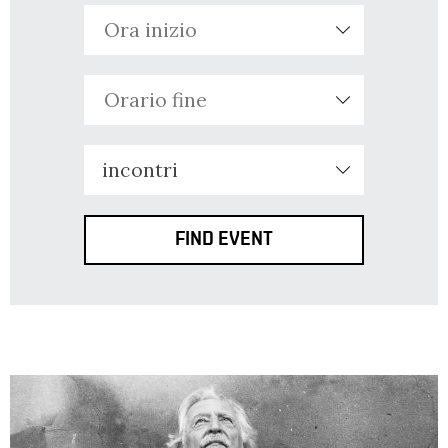
LA
FONDAZIONE
VISITA
incontri
PRESS
SHOP
ENGLISH